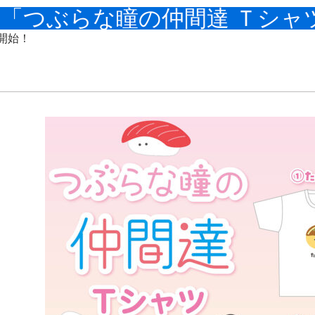
品「つぶらな瞳の仲間達 Ｔシャ
開始！